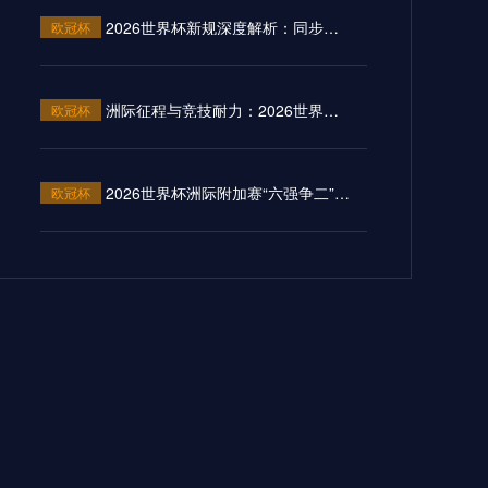
录像
2026世界杯新规深度解析：同步开球如何改写小组第三的出局与逆袭剧本
欧冠杯
查看更多
洲际征程与竞技耐力：2026世界杯预选赛球员体能消耗的战术新解
欧冠杯
2026世界杯洲际附加赛“六强争二”赛会制：主办权暗战中的地缘博弈与战略价值重塑
欧冠杯
“加时燃尽，十二码封神：2026世界杯淘汰赛的终极试炼场”
欧冠杯
大洋洲裂变：2026世界杯战术版图的首次破冰
欧冠杯