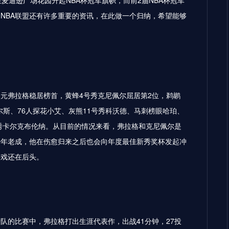
在麦迪逊广场花园升起NBA杯冠军旗帜，而前2届NBA杯冠军
，NBA联盟还有许多重要的资讯，在此做一个归纳，希望能够
状元弗拉格稳居榜首，黄蜂4号秀克尼佩尔屈居第2位，鹈鹕
费尔斯、76人探花小艾、灰熊11号秀科沃德、马刺榜眼哈珀、
号秀卡尔克布伦纳。从目前的情况来看，弗拉格和克尼佩尔是
少年老成，他在伤愈归来之后也会向年度最佳新秀奖杯发起冲
好戏还在后头。
队的比赛中，弗拉格打出生涯代表作，出战41分钟，27投