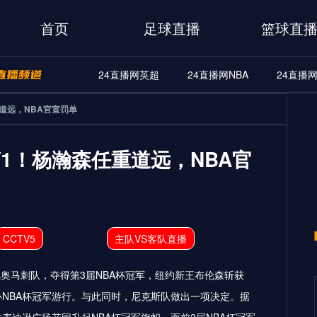
首页
足球直播
篮球直
24直播网英超
24直播网NBA
24直播
道远，NBA官宣罚单
播网西甲
24直播网法甲
24直播网意甲
24直播网欧联杯
播网中甲
24直播网日职联
24直播网韩K联
24直播网世
1！杨瀚森任重道远，NBA官
CCTV5
主队VS客队直播
奥马刺队，夺得第3届NBA杯冠军，纽约新王布伦森斩获
办NBA杯冠军游行。与此同时，尼克斯队做出一项决定。据