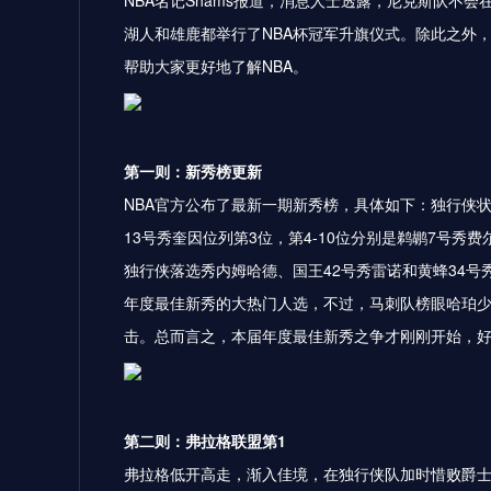
NBA名记Shams报道，消息人士透露，尼克斯队不会
湖人和雄鹿都举行了NBA杯冠军升旗仪式。除此之外
帮助大家更好地了解NBA。
第一则：新秀榜更新
NBA官方公布了最新一期新秀榜，具体如下：独行侠
13号秀奎因位列第3位，第4-10位分别是鹈鹕7号秀
独行侠落选秀内姆哈德、国王42号秀雷诺和黄蜂34
年度最佳新秀的大热门人选，不过，马刺队榜眼哈珀
击。总而言之，本届年度最佳新秀之争才刚刚开始，
第二则：弗拉格联盟第1
弗拉格低开高走，渐入佳境，在独行侠队加时惜败爵士