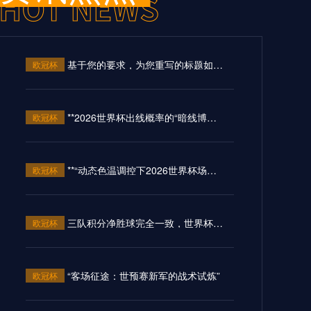
05月21日 罗马vsAC米兰 全场录像
基于您的要求，为您重写的标题如下：<br /> <br /> **“基于北美转播规范的FIFA球场LED色温动态匹配与色彩精准同步系统”**
欧冠杯
05月21日 蒙扎vs恩波利 全场录像回
放
**2026世界杯出线概率的“暗线博弈”：反向推演与未曝光的变量**
欧冠杯
05月21日 布莱顿vs利物浦 全场录像
回放
**“动态色温调控下2026世界杯场馆LED照明对转播色彩还原精度的技术影响研究”**
欧冠杯
05月20日 蒙扎vs恩波利 全场录像
三队积分净胜球完全一致，世界杯小组出线权如何精确计算？
欧冠杯
05月20日 塞维利亚vs皇家马德里 全
场录像回放
“客场征途：世预赛新军的战术试炼”
欧冠杯
05月20日 尤文图斯vs乌迪内斯 全场