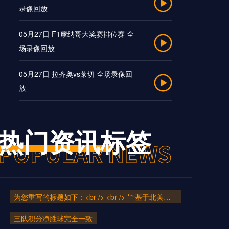
录像回放
05月27日 F1摩纳哥大奖赛排位赛 全
场录像回放
05月27日 拉齐奥vs莱切 全场录像回
放
05月26日 西班牙人vs拉斯帕尔马斯
全场录像回放
热门资讯标签
05月26日 曼联vs阿斯顿维拉 全场录
像
为您重写的标题如下：<br /> <br /> **“基于北美转播规范的FIFA球场LED色温动态匹配与色彩精准同步系统”**
05月26日 富勒姆vs曼城 全场录像
三队积分净胜球完全一致