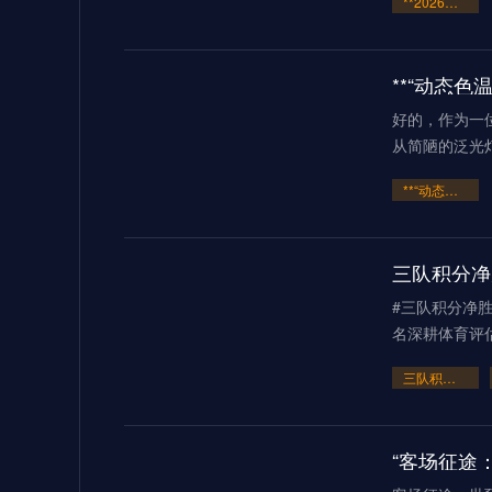
**2026世界杯出线概率的“暗线博弈”：反向推演与未曝光的变量**
好的，作为一
从简陋的泛光
**“动态色温调控下2026世界杯场馆LED照明对转播色彩还原精度的技术影响研究”**
#三队积分净
名深耕体育评
三队积分净胜球完全一致
“客场征途