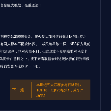
而言是巨大挑战，任重道远！
判被罚款25000美金。在火箭队加时惜败掘金队的比赛之
有两人根本不配吹比赛，主裁跟追星族一样。NBA官方此前
和1次漏判，均对火箭不利，但这丝毫不影响联盟对乌度卡
A重罚乌度卡在意料之中，接下来看联盟会对这场比赛的裁判组做
来给我留言评论探讨一下吧。
本世纪五大联赛参与百球最快
下一篇：
TOP10：C罗70场第1，苏牙71
场第2