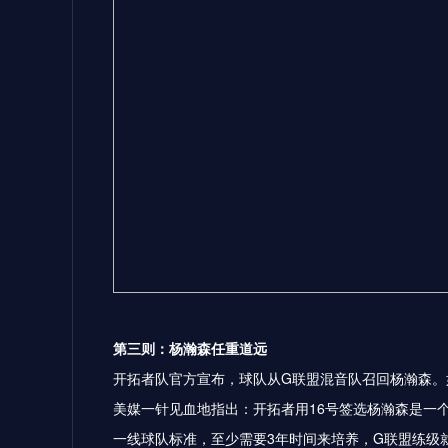
第三则：
杨瀚森
任重道远
开拓者队官方宣布，球队从G联盟混音队召回杨瀚森。
美媒一针见血地指出：开拓者用16号签选杨瀚森是一
一线球队标准，至少需要3年时间来培养，G联盟练级