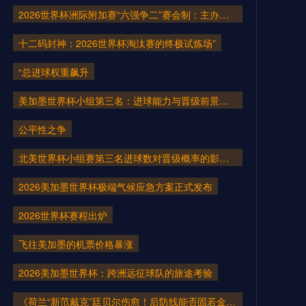
05月25日 全国游泳冠军赛女子50米蝶
2026世界杯洲际附加赛“六强争二”赛会制：主办权暗战中的地缘博弈与战略价值重塑
泳决赛 余依婷 全场录像回放
十二码封神：2026世界杯淘汰赛的终极试炼场”
05月25日 重庆铜梁龙vs河南 全场录
“总进球权重飙升
像回放
美加墨世界杯小组第三名：进球能力与晋级前景的量化关联解析
05月25日 德甲降级附加赛首回合 海
公平性之争
登海姆vs埃弗斯堡 全场录像回放
北美世界杯小组赛第三名进球数对晋级概率的影响分析
05月24日 全国游泳冠军赛男子50米自
由泳决赛 潘展乐 全场录像回放
2026美加墨世界杯极端气候应急方案正式发布
2026世界杯赛程出炉
05月24日 欧联杯决赛 热刺vs曼联 全
场录像
飞往美加墨的机票价格暴涨
05月24日 广西平果vs成都蓉城 全场
2026美加墨世界杯：跨洲远征球队的旅途考验
录像回放
《荷兰“新范戴克”廷贝尔伤愈！后防线能否固若金汤？》