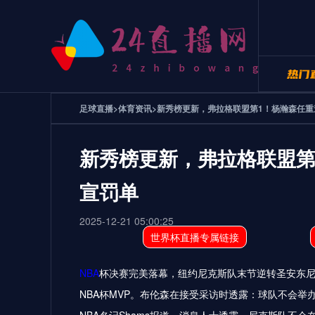
足球直播
>
体育资讯
>
新秀榜更新，弗拉格联盟第1！杨瀚森任重
24直
24直
新秀榜更新，弗拉格联盟第
宣罚单
2025-12-21 05:00:25
世界杯直播专属链接
NBA
杯决赛完美落幕，纽约尼克斯队末节逆转圣安东尼
NBA杯MVP。布伦森在接受采访时透露：球队不会举