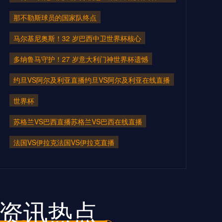
05月23日 陕西联合vs武汉三镇 全场
那不勒斯球员的国家队终点
录像回放
马尔基尼奥斯！32 岁巴西中卫世界杯核心
05月23日 水晶宫vs狼队 全场录像回
多纳鲁马守护！27 岁意大利门神世界杯遗憾
放
约旦VS阿尔及利亚直播约旦VS阿尔及利亚在线直播
05月23日 辽宁铁人vs青岛海牛 全场
世界杯
录像回放
苏格兰VS巴西直播苏格兰VS巴西在线直播
05月22日 延边龙鼎vs青岛西海岸 全
法国VS伊拉克法国VS伊拉克直播
场录像回放
05月22日 延边龙鼎vs青岛西海岸 全
场录像
资讯热点
05月22日 亚女冠杯半决赛 现代制铁
女足vs墨尔本城女足 全场录像回放