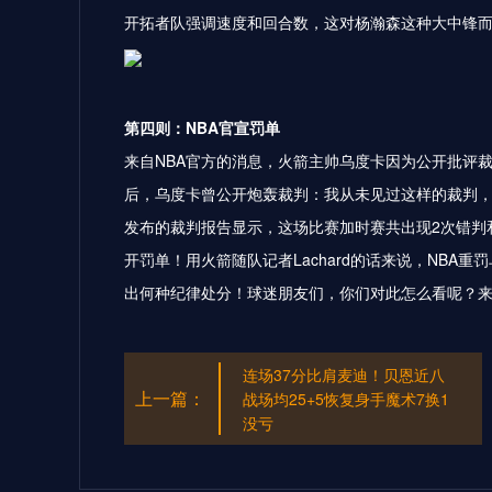
开拓者队强调速度和回合数，这对杨瀚森这种大中锋
第四则：NBA官宣罚单
来自NBA官方的消息，火箭主帅
乌度卡
因为公开批评裁
后，乌度卡曾公开炮轰裁判：我从未见过这样的裁判，
发布的裁判报告显示，这场比赛加时赛共出现2次错判
开罚单！用火箭随队记者Lachard的话来说，NB
出何种纪律处分！球迷朋友们，你们对此怎么看呢？
连场37分比肩麦迪！贝恩近八
上一篇：
战场均25+5恢复身手魔术7换1
没亏