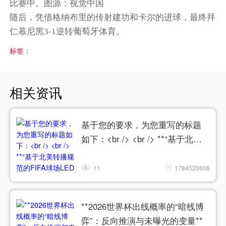
比赛中。图源：视觉中国
随后，凭借格纳布里的传射建功和卡尔的进球，最终拜
仁慕尼黑3-1逆转葡萄牙体育。
标签：
相关资讯
基于您的要求，为您重写的标题
如下：<br /> <br /> **“基于北美
转播规范的FIFA球场LED色温动态
匹配与色彩精准同步系统”**
11
1784520606
**2026世界杯出线概率的“暗线博
弈”：反向推演与未曝光的变量**