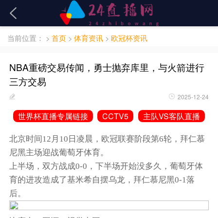
当前位置：
>
首页
>
体育资讯
>
欧冠杯资讯
NBA重磅交易传闻，勇士抛弃库里，与火箭进行
三方交易
2025-12-24
世界杯直播专属链接
CCTV5
主队VS客队直播
北京时间12月10日凌晨，欧冠联赛阶段第6轮，拜仁慕
尼黑主场迎战葡萄牙体育。
上半场，双方战成0-0，下半场开始没多久，葡萄牙体
育的进攻造成了基米希自摆乌龙，拜仁慕尼黑0-1落
后。