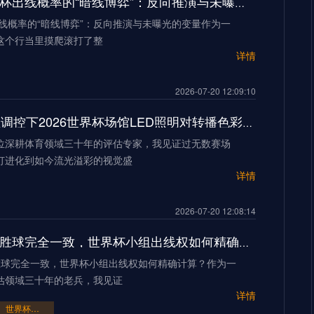
**2026世界杯出线概率的“暗线博弈”：反向推演与未曝光的变量**
出线概率的“暗线博弈”：反向推演与未曝光的变量作为一
这个行当里摸爬滚打了整
详情
2026-07-20 12:09:10
**“动态色温调控下2026世界杯场馆LED照明对转播色彩还原精度的技术影响研究”**
位深耕体育领域三十年的评估专家，我见证过无数赛场
灯进化到如今流光溢彩的视觉盛
详情
2026-07-20 12:08:14
三队积分净胜球完全一致，世界杯小组出线权如何精确计算？
胜球完全一致，世界杯小组出线权如何精确计算？作为一
估领域三十年的老兵，我见证
详情
世界杯小组出线权如何精确计算？