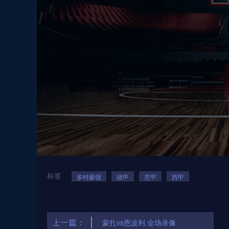
标签
多特蒙德
德甲
意甲
西甲
上一篇：
蒙扎vs恩波利 全场录像