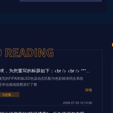
基于您的要求，为您重写的标题如下：<br /> <br /> **“基于北美转播规范的FIFA球场LED色温动态匹配与色彩精准同步系统”**
范的FIFA球场LED色温动态匹配与色彩精准同步系统
育评估领域摸爬滚打了整
详情
为您重写的标题如下：<br /> <br /> **“基于北美转播规范的FIFA球场LED色温动态匹配与色彩精准同步系统”**
2026-07-20 12:10:06