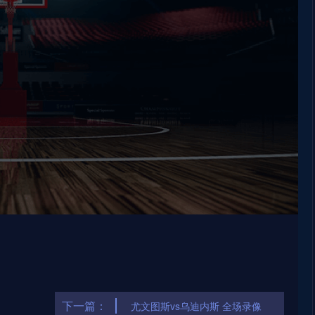
下一篇：
尤文图斯vs乌迪内斯 全场录像