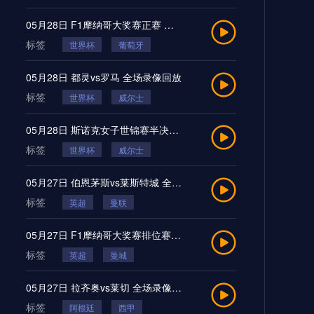
05月24日 全国游泳冠军赛男子50米自
05月28日 F1摩纳哥大奖赛正赛 全场录像回放
由泳决赛 潘展乐 全场录像回放
标签
世界杯
葡萄牙
05月24日 欧联杯决赛 热刺vs曼联 全
05月28日 都灵vs罗马 全场录像回放
场录像
标签
世界杯
威尔士
05月24日 广西平果vs成都蓉城 全场
05月28日 斯诺克女子世锦赛半决赛 白雨露vs夏雨滢 全场录像回放
录像回放
标签
世界杯
威尔士
05月23日 陕西联合vs武汉三镇 全场
05月27日 伯恩茅斯vs莱斯特城 全场录像回放
录像回放
标签
英超
曼联
05月23日 水晶宫vs狼队 全场录像回
放
05月27日 F1摩纳哥大奖赛排位赛 全场录像回放
标签
英超
曼城
05月23日 辽宁铁人vs青岛海牛 全场
录像回放
05月27日 拉齐奥vs莱切 全场录像回放
标签
阿根廷
西甲