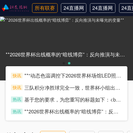
所有联赛
24直播网
24直播网
24
英超
NBA
中
**2026世界杯出线概率的“暗线博弈”：反向推演与未曝光的变量****2026世界杯出线概率的“暗线博弈”：反向推演与未曝光的变量**
**“动态色温调控下2026世界杯场馆LED照明对转播色彩还原精度的技术影响研究”**
快讯
scytyz
三队积分净胜球完全一致，世界杯小组出线权如何精确计算？
快讯
scytyz
基于您的要求，为您重写的标题如下：<br /> <br /> **“基于北美转播规范的FIFA球场LED色温动态匹配与色彩精准同步系统”**
热讯
scytyz
**2026世界杯出线概率的“暗线博弈”：反向推演与未曝光的变量**
热讯
scytyz