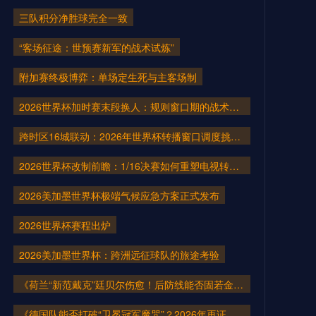
三队积分净胜球完全一致
“客场征途：世预赛新军的战术试炼”
附加赛终极博弈：单场定生死与主客场制
2026世界杯加时赛末段换人：规则窗口期的战术博弈与致命变数
跨时区16城联动：2026年世界杯转播窗口调度挑战前瞻
2026世界杯改制前瞻：1/16决赛如何重塑电视转播与广告排期格局
2026美加墨世界杯极端气候应急方案正式发布
2026世界杯赛程出炉
2026美加墨世界杯：跨洲远征球队的旅途考验
《荷兰“新范戴克”廷贝尔伤愈！后防线能否固若金汤？》
《德国队能否打破“卫冕冠军魔咒”？2026年再证实力》