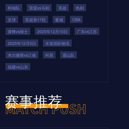
柯城队
雷霆vs马刺
英超
热刺
足球
英超第17轮
曼城
CBA
黄蜂vs骑士
2025年12月10日
广东vs江苏
2025年12月5日
水发国际物流
米尔滕斯vs江俊
科莫
眉山队
福建vs山东
赛事推荐