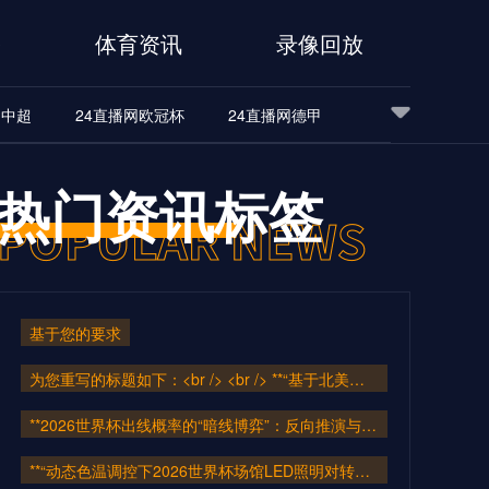
播
体育资讯
录像回放
网中超
24直播网欧冠杯
24直播网德甲
24直播网亚洲杯
24直播网世亚预
热门资讯标签
界杯
基于您的要求
为您重写的标题如下：<br /> <br /> **“基于北美转播规范的FIFA球场LED色温动态匹配与色彩精准同步系统”**
**2026世界杯出线概率的“暗线博弈”：反向推演与未曝光的变量**
**“动态色温调控下2026世界杯场馆LED照明对转播色彩还原精度的技术影响研究”**