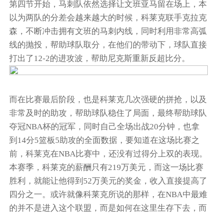
第四节开始，马刺队依然选择让文班亚马留在场上，本
以为两队的分差会越来越大的时候，科莱克联手克拉克
森，不断冲击拥有文班的马刺内线，同时利用非常高弧
线的抛投，帮助球队取分，在他们的带动下，球队直接
打出了12-2的进攻波，帮助尼克斯重新反超比分。
而在比赛最后阶段，也是科莱克几次强硬的拼抢，以及
非常及时的助攻，帮助球队稳住了局面，最终帮助球队
夺冠NBA杯的冠军，同时自己全场出战20分钟，也拿
到14分5篮板5助攻的全面数据，要知道在这场比赛之
前，科莱克在NBA比赛中，还没有过得分上双的表现。
本赛季，科莱克的薪酬只有219万美元，而这一场比赛
胜利，就能让他得到52万美元的奖金，收入直接提高了
四分之一。或许就像科莱克所说的那样，在NBA中最难
的并不是进入这个联盟，而是如何在这里生存下去，而