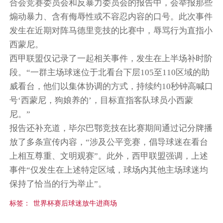
合会竞赛委员会和反暴力委员会的报告中，会举报那些
煽动暴力、含有侮辱性或不容忍内容的口号。此次事件
发生在近期对阵马德里竞技的比赛中，辱骂行为直指小
西蒙尼。
西甲联盟仅记录了一起相关事件，发生在上半场补时阶
段。“一群主场球迷位于北看台下层105至110区域的助
威看台，他们以集体协调的方式，持续约10秒钟高喊口
号‘西蒙尼，狗娘养的’，目标直指客队球员小西蒙
尼。”
报告还补充道，毕尔巴鄂竞技在比赛期间通过记分牌播
放了多条宣传内容，“涉及公平竞赛，倡导球迷在看台
上相互尊重、文明观赛”。此外，西甲联盟强调，上述
事件“仅发生在上述特定区域，球场内其他主场球迷均
保持了恰当的行为举止”。
标签：
世界杯赛后球迷放牛进商场