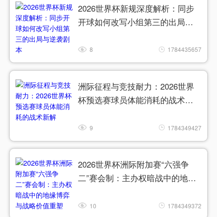
2026世界杯新规深度解析：同步
开球如何改写小组第三的出局与
逆袭剧本
8
1784435657
洲际征程与竞技耐力：2026世界
杯预选赛球员体能消耗的战术新
解
9
1784349427
2026世界杯洲际附加赛“六强争
二”赛会制：主办权暗战中的地缘
博弈与战略价值重塑
10
1784349372