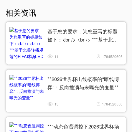
相关资讯
基于您的要求，为您重写的标题
如下：<br /> <br /> **“基于北美
转播规范的FIFA球场LED色温动态
匹配与色彩精准同步系统”**
11
1784520606
**2026世界杯出线概率的“暗线博
弈”：反向推演与未曝光的变量**
13
1784520550
**“动态色温调控下2026世界杯场