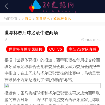
当前位置：
>
首页
>
体育资讯
>
欧冠杯资讯
世界杯赛后球迷放牛进商场
2026-05-18
世界杯直播专属链接
CCTV5
主队VS客队直播
根据《世界体育报》的报道，西甲联盟在每周提交给西
班牙皇家足球联合会竞赛委员会和反暴力委员会的报告
中指出，在上周末与毕尔巴鄂竞技的比赛中，马德里竞
技球员
小西蒙尼
遭到了“狗娘养的”辱骂。
报道称，圣马梅斯球场和毕尔巴鄂竞技再次成为西甲联
盟的投诉对象——西甲在每周提交给西班牙皇家足球联