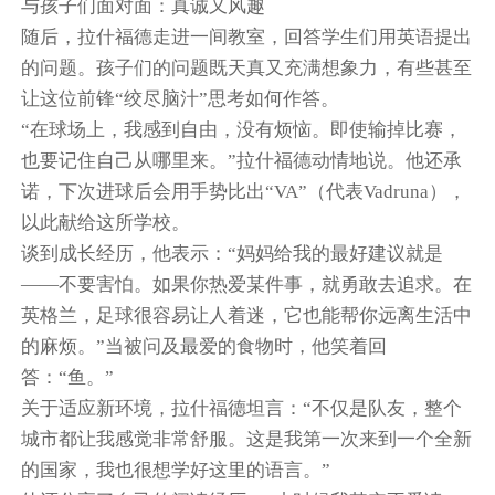
与孩子们面对面：真诚又风趣
随后，拉什福德走进一间教室，回答学生们用英语提出
的问题。孩子们的问题既天真又充满想象力，有些甚至
让这位前锋“绞尽脑汁”思考如何作答。
“在球场上，我感到自由，没有烦恼。即使输掉比赛，
也要记住自己从哪里来。”拉什福德动情地说。他还承
诺，下次进球后会用手势比出“VA”（代表Vadruna），
以此献给这所学校。
谈到成长经历，他表示：“妈妈给我的最好建议就是
——不要害怕。如果你热爱某件事，就勇敢去追求。在
英格兰，足球很容易让人着迷，它也能帮你远离生活中
的麻烦。”当被问及最爱的食物时，他笑着回
答：“鱼。”
关于适应新环境，拉什福德坦言：“不仅是队友，整个
城市都让我感觉非常舒服。这是我第一次来到一个全新
的国家，我也很想学好这里的语言。”