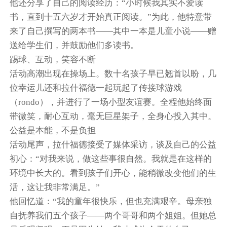
他还分享了自己的阅读经历：“小时候我其实不爱读
书，直到十五六岁才开始真正阅读。”为此，他特意带
来了自己撰写的两本书——其中一本是儿童小说——赠
送给学生们，并鼓励他们多读书。
踢球、互动，笑容不断
活动高潮出现在操场上。数十名孩子早已翘首以盼，几
位幸运儿还和拉什福德一起玩起了传接球游戏
（rondo），并进行了一场小型友谊赛。全程他始终面
带微笑，耐心互动，毫无巨星架子，全身心投入其中。
公益是本能，不是负担
活动尾声，拉什福德接受了媒体采访，谈及自己的公益
初心：“对我来说，做这些事很自然。我就是在这样的
环境中长大的。看到孩子们开心，能稍微改变他们的生
活，这让我非常满足。”
他回忆道：“我的童年很快乐，但也充满艰辛。母亲独
自抚养我们五个孩子——两个哥哥和两个姐姐。但她总