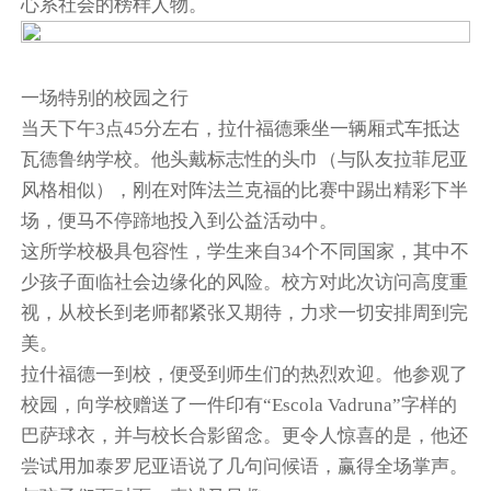
心系社会的榜样人物。
一场特别的校园之行
当天下午3点45分左右，拉什福德乘坐一辆厢式车抵达
瓦德鲁纳学校。他头戴标志性的头巾（与队友拉菲尼亚
风格相似），刚在对阵法兰克福的比赛中踢出精彩下半
场，便马不停蹄地投入到公益活动中。
这所学校极具包容性，学生来自34个不同国家，其中不
少孩子面临社会边缘化的风险。校方对此次访问高度重
视，从校长到老师都紧张又期待，力求一切安排周到完
美。
拉什福德一到校，便受到师生们的热烈欢迎。他参观了
校园，向学校赠送了一件印有“Escola Vadruna”字样的
巴萨球衣，并与校长合影留念。更令人惊喜的是，他还
尝试用加泰罗尼亚语说了几句问候语，赢得全场掌声。