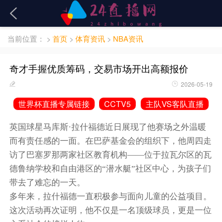
当前位置：
>
首页
>
体育资讯
>
NBA资讯
奇才手握优质筹码，交易市场开出高额报价
2026-05-19
世界杯直播专属链接
CCTV5
主队VS客队直播
英国球星马库斯·拉什福德近日展现了他赛场之外温暖
而有责任感的一面。在巴萨基金会的组织下，他周四走
访了巴塞罗那两家社区教育机构——位于拉瓦尔区的瓦
德鲁纳学校和自由港区的“潜水艇”社区中心，为孩子们
带去了难忘的一天。
多年来，拉什福德一直积极参与面向儿童的公益项目。
这次活动再次证明，他不仅是一名顶级球员，更是一位