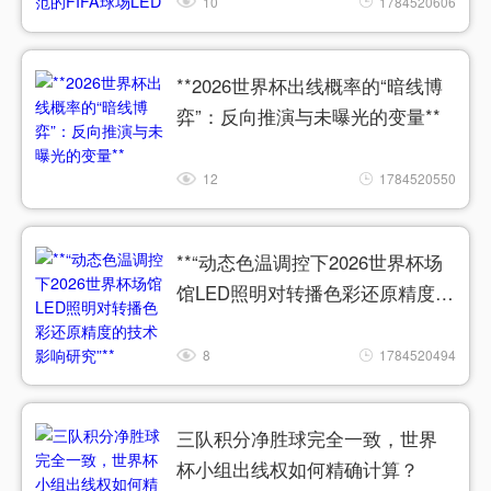
匹配与色彩精准同步系统”**
10
1784520606
**2026世界杯出线概率的“暗线博
弈”：反向推演与未曝光的变量**
12
1784520550
**“动态色温调控下2026世界杯场
馆LED照明对转播色彩还原精度的
技术影响研究”**
8
1784520494
三队积分净胜球完全一致，世界
杯小组出线权如何精确计算？