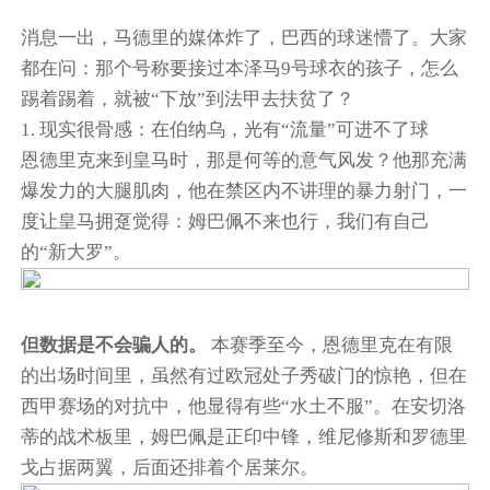
消息一出，马德里的媒体炸了，巴西的球迷懵了。大家
都在问：那个号称要接过
本泽马
9号球衣的孩子，怎么
踢着踢着，就被“下放”到法甲去扶贫了？
1. 现实很骨感：在伯纳乌，光有“流量”可进不了球
恩德里克来到皇马时，那是何等的意气风发？他那充满
爆发力的大腿肌肉，他在禁区内不讲理的暴力射门，一
度让皇马拥趸觉得：姆巴佩不来也行，我们有自己
的“新大罗”。
但数据是不会骗人的。
本赛季至今，恩德里克在有限
的出场时间里，虽然有过欧冠处子秀破门的惊艳，但在
西甲赛场的对抗中，他显得有些“水土不服”。在安切洛
蒂的战术板里，姆巴佩是正印中锋，维尼修斯和罗德里
戈占据两翼，后面还排着个居莱尔。