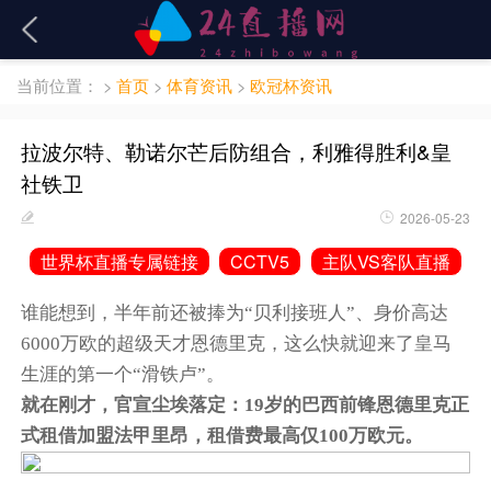
当前位置：
>
首页
>
体育资讯
>
欧冠杯资讯
拉波尔特、勒诺尔芒后防组合，利雅得胜利&皇
社铁卫
2026-05-23
世界杯直播专属链接
CCTV5
主队VS客队直播
谁能想到，半年前还被捧为“贝利接班人”、身价高达
6000万欧的超级天才
恩德里克
，这么快就迎来了皇马
生涯的第一个“滑铁卢”。
就在刚才，官宣尘埃落定：19岁的巴西前锋恩德里克正
式租借加盟法甲里昂，租借费最高仅100万欧元。