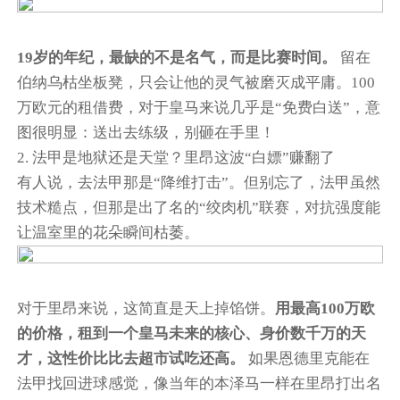
19岁的年纪，最缺的不是名气，而是比赛时间。
留在
伯纳乌枯坐板凳，只会让他的灵气被磨灭成平庸。100
万欧元的租借费，对于皇马来说几乎是“免费白送”，意
图很明显：送出去练级，别砸在手里！
2. 法甲是地狱还是天堂？里昂这波“白嫖”赚翻了
有人说，去法甲那是“降维打击”。但别忘了，法甲虽然
技术糙点，但那是出了名的“绞肉机”联赛，对抗强度能
让温室里的花朵瞬间枯萎。
对于里昂来说，这简直是天上掉馅饼。
用最高100万欧
的价格，租到一个皇马未来的核心、身价数千万的天
才，这性价比比去超市试吃还高。
如果恩德里克能在
法甲找回进球感觉，像当年的本泽马一样在里昂打出名